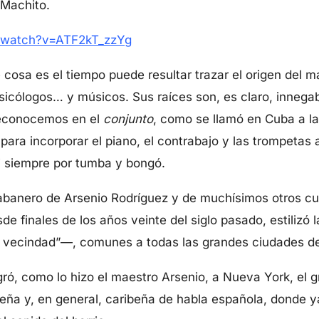
 Machito.
/watch?v=ATF2kT_zzYg
ué cosa es el tiempo puede resultar trazar el origen de
icólogos… y músicos. Sus raíces son, es claro, innega
reconocemos en el
conjunto
, como se llamó en Cuba a la
 para incorporar el piano, el contrabajo y las trompetas a
i siempre por tumba y bongó.
Habanero de Arsenio Rodríguez y de muchísimos otros cu
sde finales de los años veinte del siglo pasado, estiliz
e vecindad”—, comunes a todas las grandes ciudades d
gró, como lo hizo el maestro Arsenio, a Nueva York, el 
ueña y, en general, caribeña de habla española, donde y