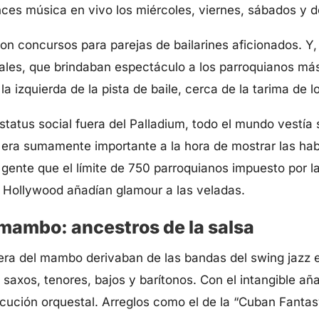
nces música en vivo los miércoles, viernes, sábados y 
ron concursos para parejas de bailarines aficionados. Y
ales, que brindaban espectáculo a los parroquianos más
a izquierda de la pista de baile, cerca de la tarima de 
status social fuera del Palladium, todo el mundo vestía s
 era sumamente importante a la hora de mostrar las habi
nte que el límite de 750 parroquianos impuesto por l
e Hollywood añadían glamour a las veladas.
mambo: ancestros de la salsa
era del mambo derivaban de las bandas del swing jazz
e saxos, tenores, bajos y barítonos. Con el intangible añ
jecución orquestal. Arreglos como el de la “Cuban Fanta