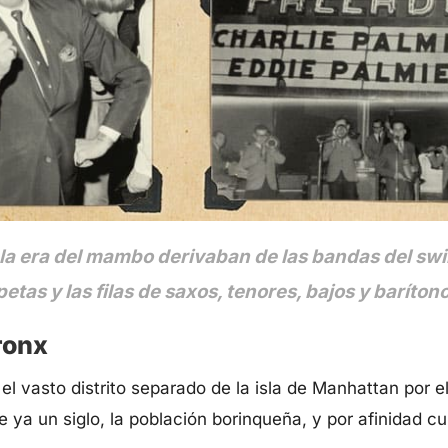
a era del mambo derivaban de las bandas del swi
as y las filas de saxos, tenores, bajos y baríton
ronx
l vasto distrito separado de la isla de Manhattan por e
ya un siglo, la población borinqueña, y por afinidad cu