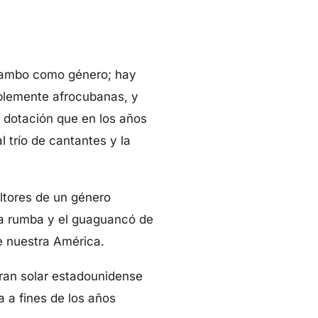
l mambo como género; hay
blemente afrocubanas, y
 dotación que en los años
l trío de cantantes y la
ltores de un género
ó la rumba y el guaguancó de
e nuestra América.
gran solar estadounidense
a a fines de los años