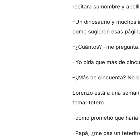
recitara su nombre y apell
–Un dinosaurio y muchos in
como sugieren esas pági
–¿Cuántos? –me pregunta.
–Yo diría que más de cinc
–¿Más de cincuenta? No cre
Lorenzo está a una semana
tomar tetero
–como prometió que haría 
–Papá, ¿me das un teterito