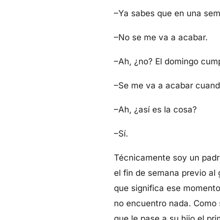
–Ya sabes que en una sema
–No se me va a acabar.
–Ah, ¿no? El domingo cump
–Se me va a acabar cuand
–Ah, ¿así es la cosa?
–Sí.
Técnicamente soy un padre
el fin de semana previo al
que significa ese momento 
no encuentro nada. Como si
que le pase a su hijo el pr