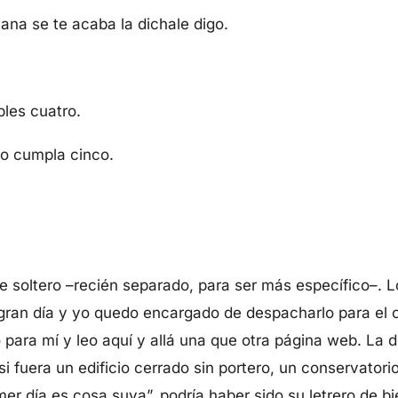
na se te acaba la dichale digo.
les cuatro.
o cumpla cinco.
 soltero –recién separado, para ser más específico–.
 gran día y yo quedo encargado de despacharlo para el c
para mí y leo aquí y allá una que otra página web. La d
 fuera un edificio cerrado sin portero, un conservatorio
imer día es cosa suya”, podría haber sido su letrero de b