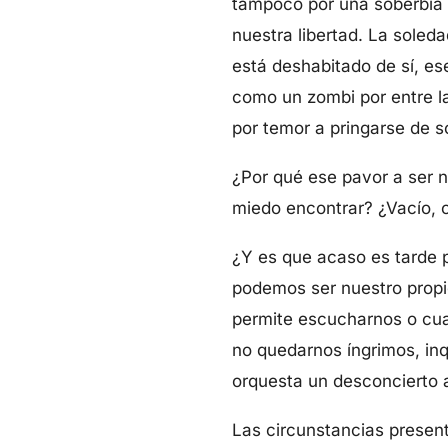
tampoco por una soberbia 
nuestra libertad. La soled
está deshabitado de sí, es
como un zombi por entre la
por temor a pringarse de so
¿Por qué ese pavor a ser 
miedo encontrar? ¿Vacío, 
¿Y es que acaso es tarde p
podemos ser nuestro propio
permite escucharnos o cua
no quedarnos íngrimos, inq
orquesta un desconcierto 
Las circunstancias presen