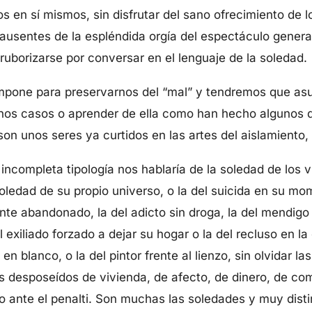
 en sí mismos, sin disfrutar del sano ofrecimiento de 
ausentes de la espléndida orgía del espectáculo genera
 ruborizarse por conversar en el lenguaje de la soledad.
mpone para preservarnos del “mal” y tendremos que asum
hos casos o aprender de ella como han hecho algunos qu
son unos seres ya curtidos en las artes del aislamiento, 
ncompleta tipología nos hablaría de la soledad de los vi
ledad de su propio universo, o la del suicida en su mome
ante abandonado, la del adicto sin droga, la del mendigo e
l exiliado forzado a dejar su hogar o la del recluso en la
a en blanco, o la del pintor frente al lienzo, sin olvidar 
os desposeídos de vivienda, de afecto, de dinero, de c
ro ante el penalti. Son muchas las soledades y muy disti