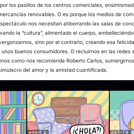
or los pasillos de los centros comerciales, ensimismado
 mercancías renovables. O es porque los medios de comu
 espectáculo nos necesitan atiborrando las salas de conci
ivando la “cultura”, alimentado el cuerpo, embelleciénd
vergonzarnos, sino por el contrario, creando esa felici
r unos buenos consumidores. O recluirnos en las redes 
menos como nos recomienda Roberto Carlos, sumergirnos
 simulacro del amor y la amistad cuantificada.