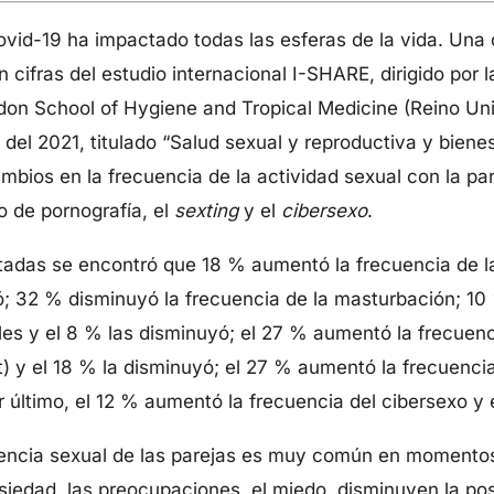
vid-19 ha impactado todas las esferas de la vida. Una de
n cifras del estudio internacional I-SHARE, dirigido por
ndon School of Hygiene and Tropical Medicine (Reino Un
il del 2021, titulado “Salud sexual y reproductiva y bie
mbios en la frecuencia de la actividad sexual con la par
o de pornografía, el
sexting
y el
cibersexo
.
tadas se encontró que 18 % aumentó la frecuencia de la
ó; 32 % disminuyó la frecuencia de la masturbación; 10
les y el 8 % las disminuyó; el 27 % aumentó la frecuenc
) y el 18 % la disminuyó; el 27 % aumentó la frecuenci
r último, el 12 % aumentó la frecuencia del cibersexo y
uencia sexual de las parejas es muy común en momentos
siedad, las preocupaciones, el miedo, disminuyen la posi