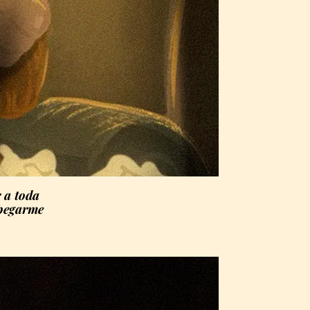
 a toda
 pegarme