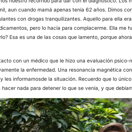
os nuestro recorrido para dar con el diagnóstico. Los 
nil, aun cuando mamá apenas tenía 62 años. Dimos con 
lantes con drogas tranquilizantes. Aquello para ella era t
dicamentos, pero lo hacía para complacerme. Ella me ha
lo? Esa es una de las cosas que lamento, porque ahora
acto con un médico que le hizo una evaluación psico-n
ivamente la enfermedad. Una resonancia magnética conf
 y les informamosde la situación. Recuerdo que lo único
a hacer nada para detener lo que se venía, y que debía