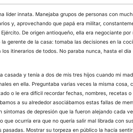
na líder innata. Manejaba grupos de personas con mucha 
rios y, aprovechando que papá era militar, constantem
l Ejército. De origen antioqueño, ella era negociante po
 la gerente de la casa: tomaba las decisiones en la coci
 los itinerarios de todos. No paraba nunca, hasta el día
ba casada y tenía a dos de mis tres hijos cuando mi ma
males en ella. Preguntaba varias veces la misma cosa,
do o le era difícil recordar fechas, nombres, recetas o 
ábamos a su alrededor asociábamos estas fallas de memo
síntomas de depresión que la fueron alejando cada v
lo que ocurría era que no quería salir mal librada con s
 pasadas. Mostrar su torpeza en público la hacía senti