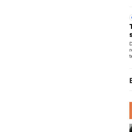
D
r
t