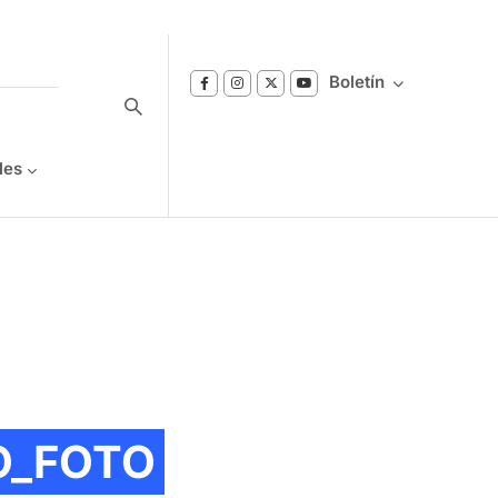
Boletín
les
Suscríbase a nuestro boletín
Reciba notificaciones sobre los temas de
Bienestar que le interesan.
O_FOTO