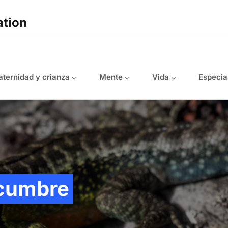
ation
ternidad y crianza
Mente
Vida
Especia
 cumbre