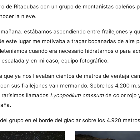
o de Ritacubas con un grupo de montañistas caleños par
nocer la nieve.
 la mañana. estábamos ascendiendo entre frailejones y 
e este lugar me motivaba a tragar bocanadas de aire pa
s deteníamos cuando era necesario hidratarnos o para 
e escalada y en mi caso, equipo fotográfico.
tas que ya nos llevaban cientos de metros de ventaja c
 con sus frailejones van mermando. Sobre los 4.200 m.s.
a rarísimos llamados
Lycopodium crassum
de color rojo
taña.
el grupo en el borde del glaciar sobre los 4.920 metros