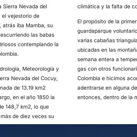
a Sierra Nevada del
climática y la falta de 
el vejestorio de
El propósito de la prime
, atrás iba Mamba, su
guardaparque voluntario
 escurriendo las babas
varias cabañas triangul
driosos contemplando la
ubicadas en las montañ
lombia.
semana entera a temper
drología, Meteorología y
gas con otros funcionar
ierra Nevada del Cocuy,
Colombia e hicimos aco
imada de 13.19 km2
adentrarse en alguna de
argo, en el año 1850 la
entonces, dentro de la 
 de 148,7 km2, lo que
 más de diez veces su