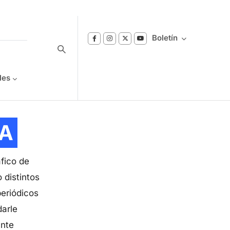
Boletín
les
Suscríbase a nuestro boletín
A
Reciba notificaciones sobre los temas de
Bienestar que le interesan.
áfico de
 distintos
periódicos
darle
ante