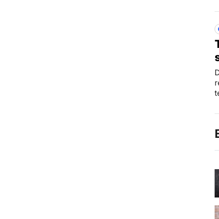
D
r
t