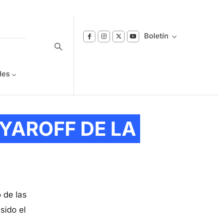
Boletín
les
Suscríbase a nuestro boletín
YAROFF DE LA
Reciba notificaciones sobre los temas de
Bienestar que le interesan.
 de las
sido el