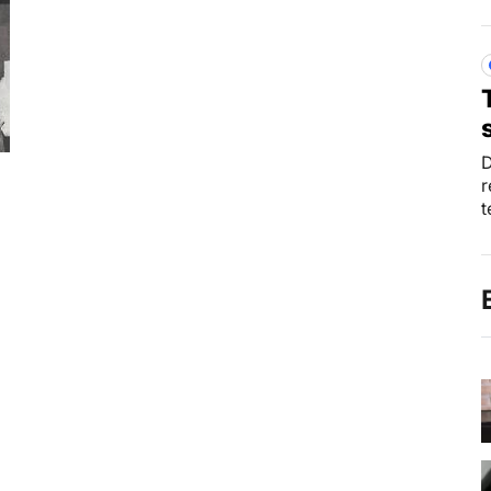
D
r
t