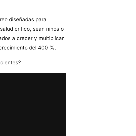
reo diseñadas para
alud crítico, sean niños o
Síganos en
dos a crecer y multiplicar
 crecimiento del 400 %.
acientes?