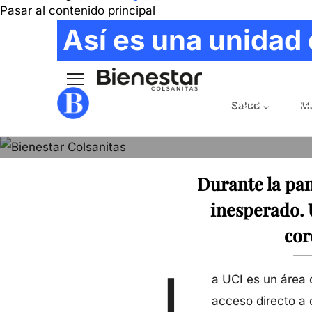
Pasar al contenido principal
Main navig
Así es una unidad
COLSANITAS - BIENESTAR
- Agosto 25, 202
Salud
Ma
ILUSTRACIÓN
:
LEONARDO PARRA
Durante la pa
inesperado. 
cor
L
a UCI es un área 
acceso directo a 