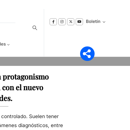
Boletín
les
Suscríbase a nuestro boletín
n protagonismo
Reciba notificaciones sobre los temas de
Bienestar que le interesan.
 con el nuevo
des.
 controlado. Suelen tener
xámenes diagnósticos, entre