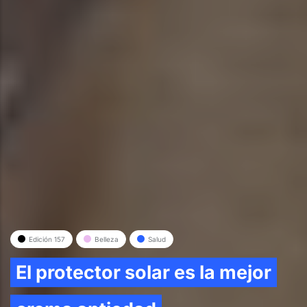
Edición 157
Belleza
Salud
El protector solar es la mejor