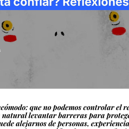
a confiar? Reflexiones 
6
ncómodo: que no podemos controlar el r
s natural levantar barreras para proteg
ede alejarnos de personas, experienci