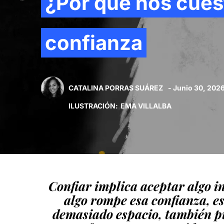
¿Por qué nos cuest
confianza
CATALINA PORRAS SUÁREZ
- Junio 30, 202
ILUSTRACIÓN
:
EMA VILLALBA
Confiar implica aceptar algo i
algo rompe esa confianza, e
demasiado espacio, también pu