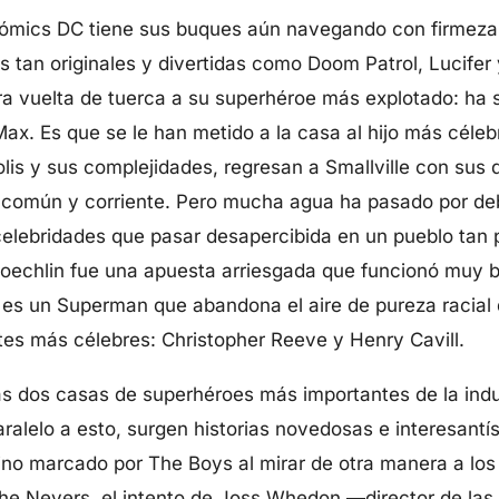
ómics DC tiene sus buques aún navegando con firmeza. 
tan originales y divertidas como Doom Patrol, Lucifer 
ra vuelta de tuerca a su superhéroe más explotado: ha 
x. Es que se le han metido a la casa al hijo más céleb
lis y sus complejidades, regresan a Smallville con sus d
común y corriente. Pero mucha agua ha pasado por deb
e celebridades que pasar desapercibida en un pueblo ta
oechlin fue una apuesta arriesgada que funcionó muy b
 es un Superman que abandona el aire de pureza racial 
tes más célebres: Christopher Reeve y Henry Cavill.
 las dos casas de superhéroes más importantes de la indu
aralelo a esto, surgen historias novedosas e interesant
no marcado por The Boys al mirar de otra manera a lo
e Nevers, el intento de Joss Whedon —director de las