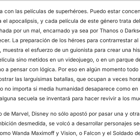
 con las películas de superhéroes. Puedo estar concen
 el apocalipsis, y cada película de este género trata de
ada por un mal, encarnado ya sea por Thanos o Darks
er. La preparación de los héroes para contrarrestar al v
 muestra el esfuerzo de un guionista para crear una histo
ícula sino metidos en un videojuego, o en un parque de
no a pensar con lógica. Por eso en algún momento todo 
strar las larguísimas batallas, que ocupan a veces hor
so no importa si media humanidad desaparece como en In
lguna secuela se inventará para hacer revivir a los mu
de Marvel, Disney no sólo apostó por pasar una y otra 
bición desmedida, se volcó a desarrollar personajes s
omo Wanda Maximoff y Vision, o Falcon y el Soldado de 