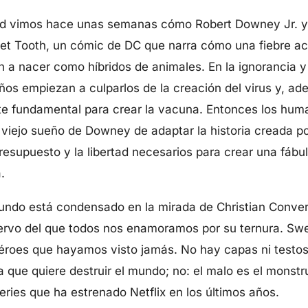
dad vimos hace unas semanas cómo Robert Downey Jr. 
t Tooth, un cómic de DC que narra cómo una fiebre ac
 a nacer como híbridos de animales. En la ignorancia y
ños empiezan a culparlos de la creación del virus y, a
nte fundamental para crear la vacuna. Entonces los hum
viejo sueño de Downey de adaptar la historia creada po
 presupuesto y la libertad necesarios para crear una fábu
a.
undo está condensado en la mirada de Christian Convery
siervo del que todos nos enamoramos por su ternura. Sw
éroes que hayamos visto jamás. No hay capas ni testost
a que quiere destruir el mundo; no: el malo es el monst
eries que ha estrenado Netflix en los últimos años.