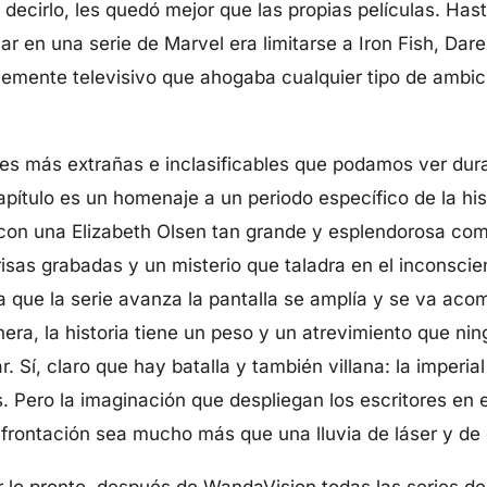
decirlo, les quedó mejor que las propias películas. Has
r en una serie de Marvel era limitarse a Iron Fish, Dare
emente televisivo que ahogaba cualquier tipo de ambici
es más extrañas e inclasificables que podamos ver dura
apítulo es un homenaje a un periodo específico de la his
con una Elizabeth Olsen tan grande y esplendorosa como 
risas grabadas y un misterio que taladra en el inconsci
 que la serie avanza la pantalla se amplía y se va ac
a, la historia tiene un peso y un atrevimiento que nin
. Sí, claro que hay batalla y también villana: la imper
Pero la imaginación que despliegan los escritores en el
nfrontación sea mucho más que una lluvia de láser y de
 lo pronto, después de WandaVision todas las series d