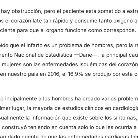
hay obstrucción, pero el paciente está sometido a estr
os el corazón late tan rápido y consume tanto oxígeno qu
ficiente para que el órgano funcione como corresponde.
ído que el infarto es un problema de hombres, pero la r
mento Nacional de Estadística —Dane—, la principal ca
 mujeres son las enfermedades isquémicas del corazón
en nuestro país en 2016, el 16,9% se produjo por esta c
a principalmente a los hombres ha creado varios proble
mer lugar, la mayoría de estudios clínicos en cardiologí
ualmente la información que existe sobre los síntomas,
construyó teniendo en cuenta solo lo que les ocurría a e
 han dado cuenta de que las enfermedades cardiacas tie