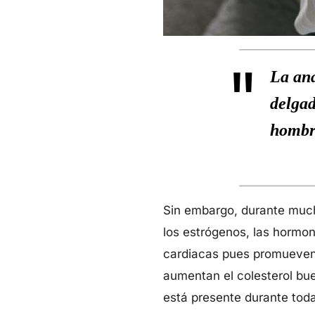
"
La ana
delgad
hombr
Sin embargo, durante much
los estrógenos, las hormo
cardiacas pues promueven l
aumentan el colesterol bue
está presente durante toda 