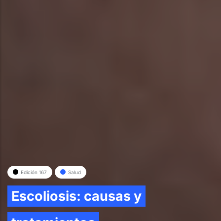
Edición 167
Salud
Escoliosis: causas y