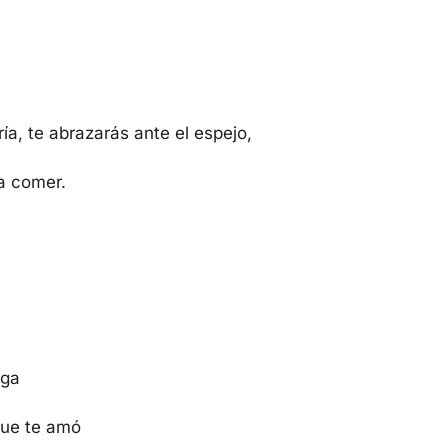
ía, te abrazarás ante el espejo,
 a comer.
ega
que te amó