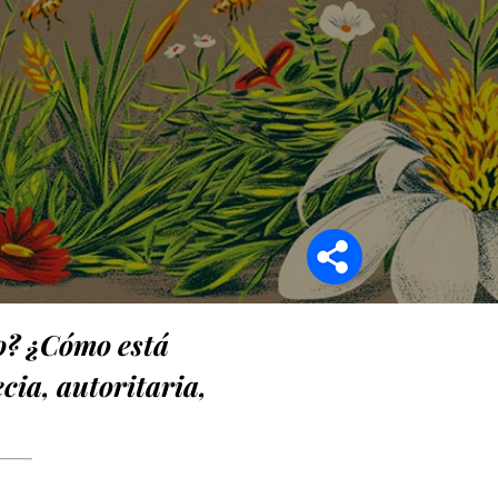
Síganos en
o? ¿Cómo está
cia, autoritaria,