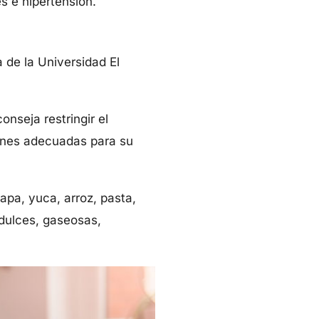
s e hipertensión.
 de la Universidad El
nseja restringir el
iones adecuadas para su
apa, yuca, arroz, pasta,
 dulces, gaseosas,