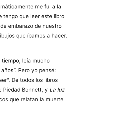
omáticamente me fui a la
 tengo que leer este libro
s de embarazo de nuestro
Síganos en
 dibujos que íbamos a hacer.
l tiempo, leía mucho
 años”. Pero yo pensé:
r”. De todos los libros
e Piedad Bonnett, y
La luz
icos que relatan la muerte