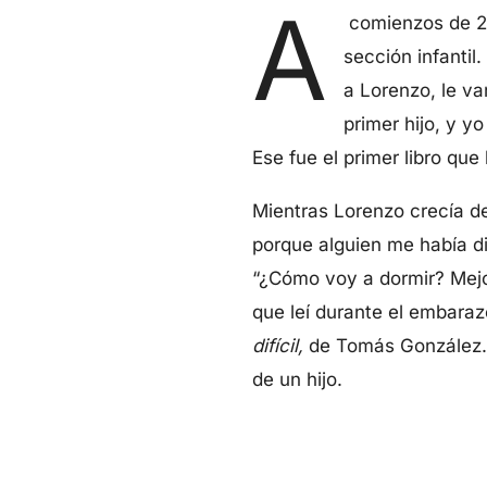
A
comienzos de 20
sección infanti
a Lorenzo, le v
primer hijo, y y
Ese fue el primer libro que 
Mientras Lorenzo crecía de
porque alguien me había d
“¿Cómo voy a dormir? Mejor
que leí durante el embara
difícil,
de Tomás González. T
de un hijo.