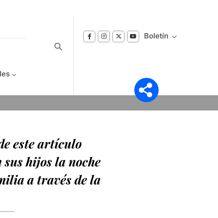
Boletín
les
Suscríbase a nuestro boletín
Reciba notificaciones sobre los temas de
de este artículo
Bienestar que le interesan.
 sus hijos la noche
ilia a través de la