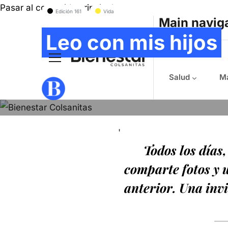
Pasar al contenido principal
Edición 161
Vida
Main navig
Leo con mis hijos
Salud
Ma
ESTEFANÍA GONZÁLEZ
- Enero 4, 2019
'
Todos los días
comparte fotos y u
anterior. Una inv