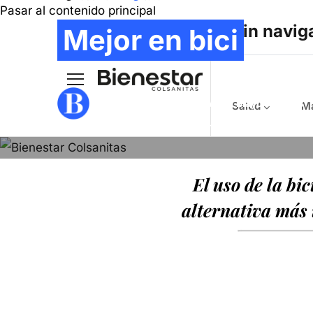
Pasar al contenido principal
Main navig
Mejor en bici
COLSANITAS - BIENESTAR
- Mayo 18, 2018
Salud
Ma
ILUSTRACIÓN
:
ELIZABETH BUILES
El uso de la bi
alternativa más 