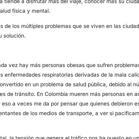
eta tiende a disfrutar más del viaje, conocer más su ciu
alud física y mental.
de los múltiples problemas que se viven en las ciudade
u solución.
ada vez hay más personas obesas que sufren problemas
s enfermedades respiratorias derivadas de la mala calid
convertido en un problema de salud pública, debido al 
es de tránsito. En Colombia mueren más personas en ac
or eso a veces me da por pensar que quienes debieron e
ntantes de los medios de transporte, a ver si pacifica
tal, la tensión que genera el tráfico nos ha puesto en u