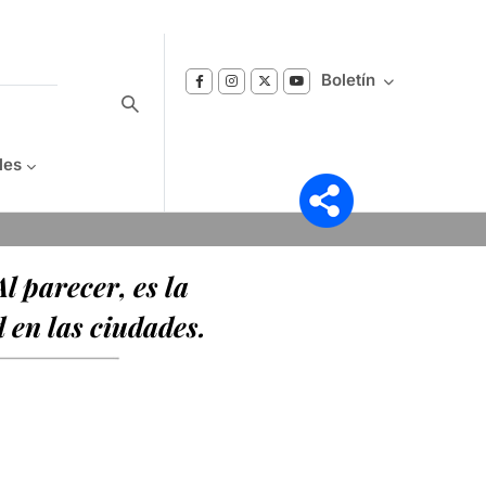
Boletín
les
Suscríbase a nuestro boletín
l parecer, es la
Reciba notificaciones sobre los temas de
Bienestar que le interesan.
 en las ciudades.