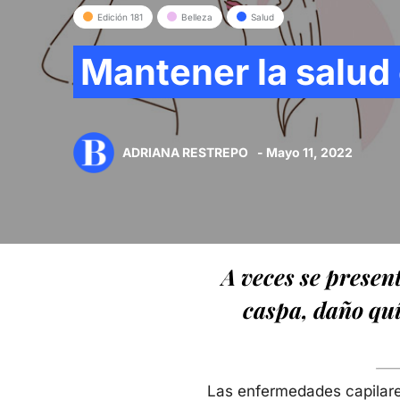
Edición 181
Belleza
Salud
Mantener la salud 
ADRIANA RESTREPO
- Mayo 11, 2022
A veces se presen
caspa, daño quím
Las enfermedades capilares