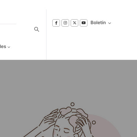
Boletín
les
Suscríbase a nuestro boletín
Reciba notificaciones sobre los temas de
Bienestar que le interesan.