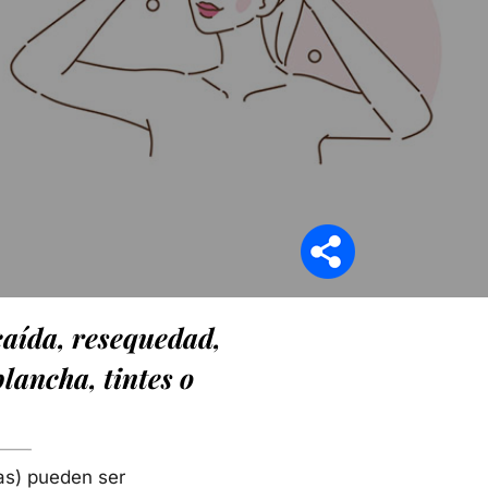
Síganos en
caída, resequedad,
plancha, tintes o
ras) pueden ser