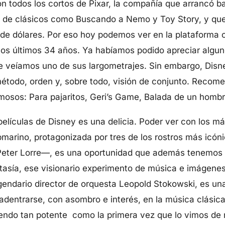
 todos los cortos de Pixar, la compañía que arrancó ba
e de clásicos como Buscando a Nemo y Toy Story, y q
 de dólares. Por eso hoy podemos ver en la plataforma 
 los últimos 34 años. Ya habíamos podido apreciar algu
 veíamos uno de sus largometrajes. Sin embargo, Disne
método, orden y, sobre todo, visión de conjunto. Recom
mosos: Para pajaritos, Geri’s Game, Balada de un homb
películas de Disney es una delicia. Poder ver con los 
bmarino, protagonizada por tres de los rostros más icó
eter Lorre—, es una oportunidad que además tenemos 
antasía, ese visionario experimento de música e imágene
egendario director de orquesta Leopold Stokowski, es u
 adentrarse, con asombro e interés, en la música clásica
iendo tan potente como la primera vez que lo vimos de 