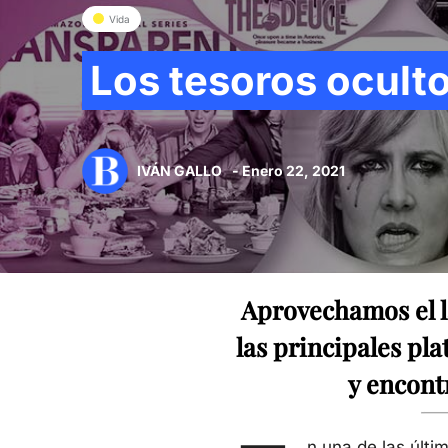
Vida
Los tesoros ocult
IVÁN GALLO
- Enero 22, 2021
Aprovechamos el l
las principales pl
y encontr
n una de las últi