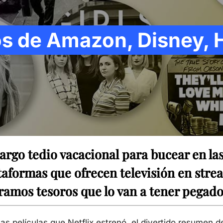
os de Amazon, Disney, H
argo tedio vacacional para bucear en la
ataformas que ofrecen televisión en str
amos tesoros que lo van a tener pegado a
mas películas que Netflix estrenó, el divertido resumen 