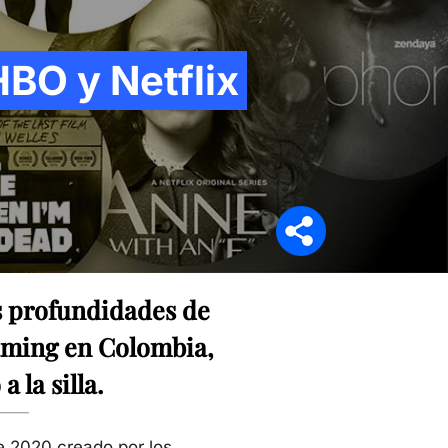
BO y Netflix
Síganos en
s profundidades de
eaming en Colombia,
 la silla.
de 2020 creado por los