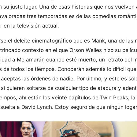
 su justo lugar. Una de esas historias que nos vuelven 
ravaloradas tres temporadas es de las comedias románti
 en la televisión actual.
rse el deleite cinematográfico que es Mank, una de las 
ntrincado contexto en el que Orson Welles hizo su pelí
nidad a Me amarán cuando esté muerto, un retrato del 
 de todos los tiempos. Conocerán además lo difícil que 
aceptas las órdenes de nadie. Por último, y esto es sólo
si quieren soltarse de cualquier tipo de atadura y aden
tiempos, ahí están los veinte capítulos de Twin Peaks, la 
 suelta a David Lynch. Estoy seguro de que ningún loga